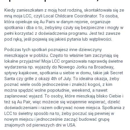
Kiedy zamieszkałam z moją host rodziną, skontaktowała się ze
mną moja LCC, czyli Local Childcare Coordinator. To osoba,
która opiekuje się Au Pairs w danym rejonie, organizuje
spotkania i dba o to, żebyśmy czuły się bezpieczne i mogły w
pełni korzystać z doświadczenia programu. Jest też zawsze
pod ręką, jeśli pojawią się jakieś pytania lub wątpliwości.
Podczas tych spotkań poznajesz inne dziewczyny
mieszkające w pobliżu. Często to właśnie tam zaczynają się
lokalne przyjaźnie! Moja LCC organizowała naprawdę świetne
wydarzenia np. wyjazdy do Nowego Jorku na Broadway,
spływy kajakowe, spotkania u siebie w domu, takie jak Secret
Santa czy grille z okazji 4th of July. To idealna okazja, żeby
poznać wiele osób jednocześnie i znaleźć kogoś, z kim
można spędzić wolne popołudnie, weekend, a nawet
zaplanować wyjazd. To osoby, które mieszkają blisko Ciebie i
też są Au Pair, więc możecie się wzajemnie wspierać, dzielić
doświadczeniami i razem odkrywać nowe miejsca. Spotkania z
LCC to świetny sposób na to, żeby poczuć się pewniej w
nowym miejscu i jednocześnie zacząć budować grupę
znajomych od pierwszych dni w USA.