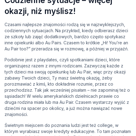
Codzienne sytuacje – więcej
okazji, niż myślisz!
Czasami najlepsze znajomości rodzą się w najzwyklejszych,
codziennych sytuacjach. Na przykład, kiedy odbierasz dzieci
ze szkoły lub zajęć dodatkowych, bardzo często spotykasz
inne opiekunki albo Au Pairs. Czasem to krótkie „Hi! You’re an
Au Pair too?” przeradza się w rozmowę, a później w przyjaźń.
Podobnie jest z playdates, czyli spotkaniami dzieci, które
organizujesz razem z innymi rodzicami. Zazwyczaj każde z
tych dzieci ma swoją opiekunkę lub Au Pair, więc przy okazji
zabawy Twoich dzieci, Ty masz świetną okazję, żeby
porozmawiać z kimś, kto dokładnie rozumie, przez co
przechodzisz. Tak jak wcześniej pisałam – nie zapominaj też o
sąsiadach! W wielu amerykańskich dzielnicach prawie co
druga rodzina miała lub ma Au Pair. Czasem wystarczy wyjść z
dziećmi na spacer po okolicy, a już można nawiązać nowe
znajomości.
Świetnym miejscem do poznania ludzi jest też college, w
którym wyrabiasz swoje kredyty edukacyjne. To tam poznałam