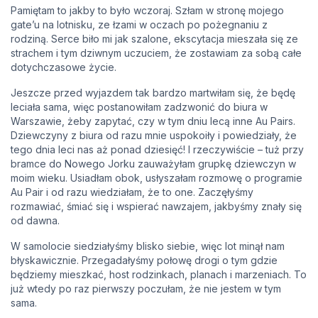
Pamiętam to jakby to było wczoraj. Szłam w stronę mojego
gate’u na lotnisku, ze łzami w oczach po pożegnaniu z
rodziną. Serce biło mi jak szalone, ekscytacja mieszała się ze
strachem i tym dziwnym uczuciem, że zostawiam za sobą całe
dotychczasowe życie.
Jeszcze przed wyjazdem tak bardzo martwiłam się, że będę
leciała sama, więc postanowiłam zadzwonić do biura w
Warszawie, żeby zapytać, czy w tym dniu lecą inne Au Pairs.
Dziewczyny z biura od razu mnie uspokoiły i powiedziały, że
tego dnia leci nas aż ponad dziesięć! I rzeczywiście – tuż przy
bramce do Nowego Jorku zauważyłam grupkę dziewczyn w
moim wieku. Usiadłam obok, usłyszałam rozmowę o programie
Au Pair i od razu wiedziałam, że to one. Zaczęłyśmy
rozmawiać, śmiać się i wspierać nawzajem, jakbyśmy znały się
od dawna.
W samolocie siedziałyśmy blisko siebie, więc lot minął nam
błyskawicznie. Przegadałyśmy połowę drogi o tym gdzie
będziemy mieszkać, host rodzinkach, planach i marzeniach. To
już wtedy po raz pierwszy poczułam, że nie jestem w tym
sama.