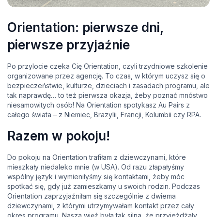
Orientation: pierwsze dni,
pierwsze przyjaźnie
Po przylocie czeka Cię Orientation, czyli trzydniowe szkolenie
organizowane przez agencję. To czas, w którym uczysz się o
bezpieczeństwie, kulturze, dzieciach i zasadach programu, ale
tak naprawdę… to też pierwsza okazja, żeby poznać mnóstwo
niesamowitych osób! Na Orientation spotykasz Au Pairs z
całego świata – z Niemiec, Brazylii, Francji, Kolumbii czy RPA.
Razem w pokoju!
Do pokoju na Orientation trafiłam z dziewczynami, które
mieszkały niedaleko mnie (w USA). Od razu złapałyśmy
wspólny język i wymieniłyśmy się kontaktami, żeby móc
spotkać się, gdy już zamieszkamy u swoich rodzin. Podczas
Orientation zaprzyjaźniłam się szczególnie z dwiema
dziewczynami, z którymi utrzymywałam kontakt przez cały
okres programu. Nasza więź była tak silna, że przyjeżdżały