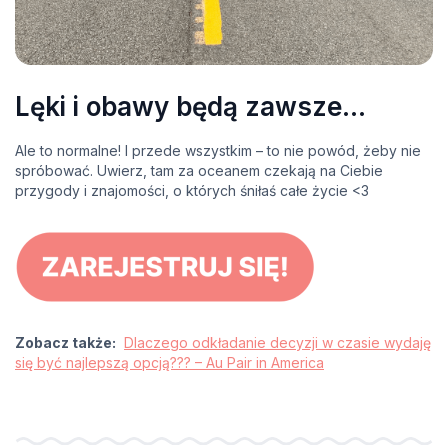
Lęki i obawy będą zawsze…
Ale to normalne! I przede wszystkim – to nie powód, żeby nie
spróbować. Uwierz, tam za oceanem czekają na Ciebie
przygody i znajomości, o których śniłaś całe życie <3
Zobacz także:
Dlaczego odkładanie decyzji w czasie wydaję
się być najlepszą opcją??? – Au Pair in America