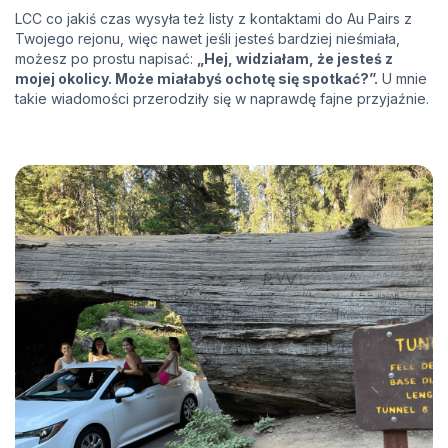
LCC co jakiś czas wysyła też listy z kontaktami do Au Pairs z
Twojego rejonu, więc nawet jeśli jesteś bardziej nieśmiała,
możesz po prostu napisać:
„Hej, widziałam, że jesteś z
mojej okolicy. Może miałabyś ochotę się spotkać?”.
U mnie
takie wiadomości przerodziły się w naprawdę fajne przyjaźnie.