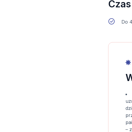
Czas
Do 4
W
uz
dz
pr
pai
– 