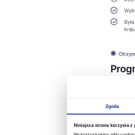
Wykw
Była
kraj
Otrzym
Prog
Bi
Zgoda
S
Niniejsza strona korzysta z
Wykorzystujemy pliki cookie 