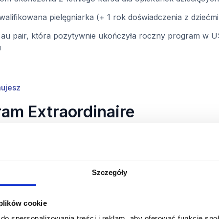
alifikowana pielęgniarka (+ 1 rok doświadczenia z dziećmi
 au pair, która pozytywnie ukończyła roczny program w U
u
ujesz
ram Extraordinaire
let lotniczy
Szczegóły
zkolenie online
 plików cookie
do spersonalizowania treści i reklam, aby oferować funkcje sp