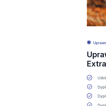
Uprawn
Upraw
Extra
Udok
Dypl
Dypl
Dypl