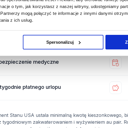
ormacje o tym, jak korzystasz z naszej witryny, udostępniamy p
zkolenie w Nowym Jorku
Partnerzy mogą połączyć te informacje z innymi danymi otrzym
nia z ich usług.
okój i wyżywienie
Spersonalizuj
Z
bezpieczenie medyczne
 tygodnie płatnego urlopu
ent Stanu USA ustala minimalną kwotę kieszonkowego, bi
z tygodniowym zakwaterowaniem i wyżywieniem au pair. R