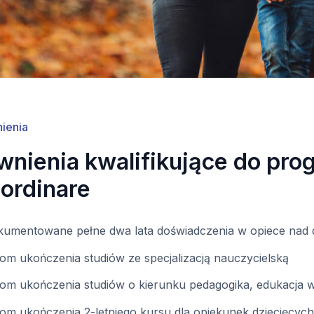
ienia
nienia kwalifikujące do pro
ordinare
umentowane pełne dwa lata doświadczenia w opiece nad dz
om ukończenia studiów ze specjalizacją nauczycielską
om ukończenia studiów o kierunku pedagogika, edukacja w
om ukończenia 2-letniego kursu dla opiekunek dziecięcych