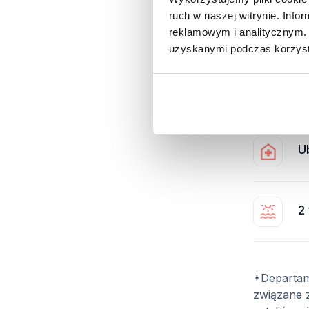
ruch w naszej witrynie. Inf
S
reklamowym i analitycznym. 
uzyskanymi podczas korzysta
P
U
2
*Departam
związane 