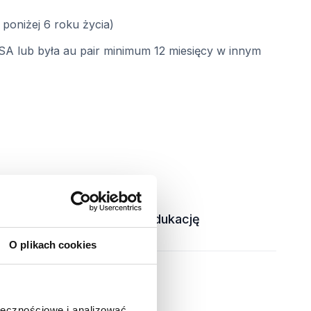
 poniżej 6 roku życia)
SA lub była au pair minimum 12 miesięcy w innym
500 USD stypendium na edukację
O plikach cookies
Czas na podróżowanie
ołecznościowe i analizować