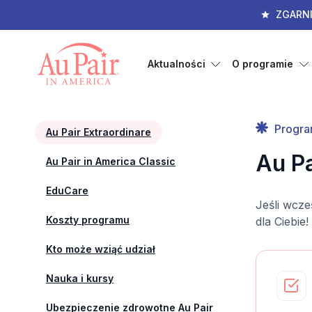
ZGARN
Aktualności
O programie
Progra
Au Pair Extraordinare
Au Pa
Au Pair in America Classic
EduCare
Jeśli wcze
Koszty programu
dla Ciebie!
Kto może wziąć udział
Nauka i kursy
Ubezpieczenie zdrowotne Au Pair