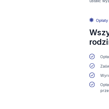
ustalić w
Opłaty
Wszys
rodz
Opła
Zaśw
Wyro
Opła
prze