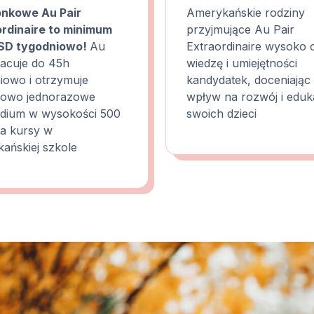
onkowe Au Pair
Amerykańskie rodziny
rdinaire to minimum
przyjmujące Au Pair
SD
tygodniowo!
Au
Extraordinaire wysoko 
racuje do 45h
wiedzę i umiejętności
iowo i otrzymuje
kandydatek, doceniając 
kowo jednorazowe
wpływ na rozwój i eduk
ndium w wysokości 500
swoich dzieci
a kursy w
ańskiej szkole