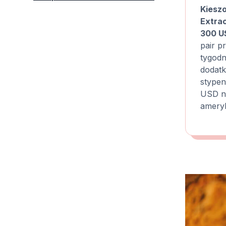
Kiesz
Extrao
300 U
pair p
tygodn
dodat
stype
USD n
ameryk