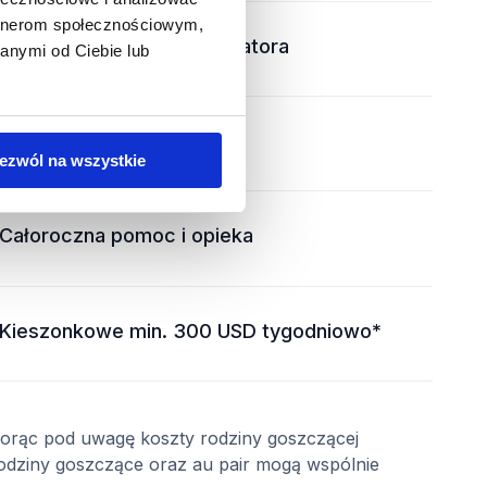
artnerom społecznościowym,
Opieka lokalnego koordynatora
anymi od Ciebie lub
Całodobowa infolinia
ezwól na wszystkie
Całoroczna pomoc i opieka
Kieszonkowe min. 300 USD tygodniowo*
orąc pod uwagę koszty rodziny goszczącej
odziny goszczące oraz au pair mogą wspólnie