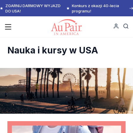
ZGARNIJ DARMOWY WYJAZD
Konkurs z okazji 40-lecia
DO USA!
programu!
Nauka i kursy w USA