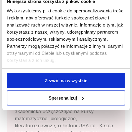
Niniejsza strona korzysta z plików cookie
Wykorzystujemy pliki cookie do spersonalizowania treści
Kursy
i reklam, aby oferować funkcje społecznościowe i
Decyzję dotyczącą wyboru kursów warto
analizować ruch w naszej witrynie. Informacje o tym, jak
skonsultować z lokalną koordynatorką w
korzystasz z naszej witryny, udostępniamy partnerom
Stanach Zjednoczonych, aby upewnić się,
społecznościowym, reklamowym i analitycznym.
czy ich ukończenie będzie wystarczające do
Partnerzy mogą połączyć te informacje z innymi danymi
zdobycia wymaganej sumy kredytów,
otrzymanymi od Ciebie lub uzyskanymi podczas
ponieważ nie wszystkie dostępne kursy są
korzystania z ich usług.
akredytowane i zaliczane do obowiązkowej
edukacji w USA.
Zezwól na wszystkie
Wybór jest zwykle bardzo duży – w ramach
kursu możesz realizować swoje hobby tj.
fotografia, sport, język obcy, taniec, czy gra
Spersonalizuj
na instrumencie lub poszerzać swoją wiedzę
akademicką uczęszczając na kursy
matematyczne, biologiczne,
literaturoznawcze, o historii USA itd.. Każda