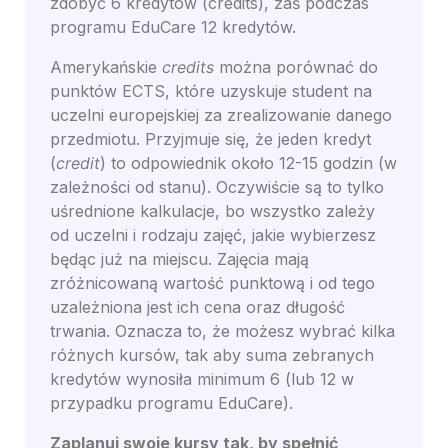
zdobyć 6 kredytów (credits), zaś podczas
programu EduCare 12 kredytów.
Amerykańskie
credits
można porównać do
punktów ECTS, które uzyskuje student na
uczelni europejskiej za zrealizowanie danego
przedmiotu. Przyjmuje się, że jeden kredyt
(
credit
) to odpowiednik około 12-15 godzin (w
zależności od stanu). Oczywiście są to tylko
uśrednione kalkulacje, bo wszystko zależy
od uczelni i rodzaju zajęć, jakie wybierzesz
będąc już na miejscu. Zajęcia mają
zróżnicowaną wartość punktową i od tego
uzależniona jest ich cena oraz długość
trwania. Oznacza to, że możesz wybrać kilka
różnych kursów, tak aby suma zebranych
kredytów wynosiła minimum 6 (lub 12 w
przypadku programu EduCare).
Zaplanuj swoje kursy tak, by spełnić