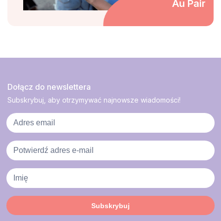
Au Pair
Dołącz do newslettera
Subskrybuj, aby otrzymywać najnowsze wiadomości!
Subskrybuj