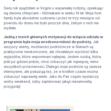
Swój rok spędziłam w Virginii u wspaniałej rodziny, opiekując
się dwoma chłopcami – bliźniakami w wieku 14 lat. Moja host
family była absolutnie cudowna i przez te trzy miesiące od
powrotu do domu nie było jeszcze dnia, żebym o nich nie
myślała.
Jedną z moich głównych motywacji do wzięcia udziału w
programie była moja wrodzona miłość do podróży.
Jak
wszyscy wiemy, możliwości podróżnicze w Stanach są
praktycznie nieskończone, ale chciałabym wyróżnić kilka
wyjazdów, które wspominam najlepiej. Jestem osobą, która,
jeśli już gdzieś jedzie, chce zobaczyć jak najwięcej, mimo
wszystkich przeciwności. Dlatego moje podróże są zawsze
intensywne, ale pokazują też, że w krótkim czasie można
zobaczyć naprawdę wiele. Jako Au Pair często wystarczy
wolny weekend, żeby zaplanować jakąś niesamowitą
przygodę!