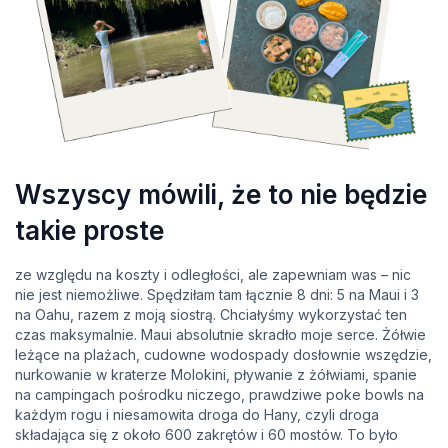
Wszyscy mówili, że to nie będzie
takie proste
ze względu na koszty i odległości, ale zapewniam was – nic
nie jest niemożliwe. Spędziłam tam łącznie 8 dni: 5 na Maui i 3
na Oahu, razem z moją siostrą. Chciałyśmy wykorzystać ten
czas maksymalnie. Maui absolutnie skradło moje serce. Żółwie
leżące na plażach, cudowne wodospady dosłownie wszędzie,
nurkowanie w kraterze Molokini, pływanie z żółwiami, spanie
na campingach pośrodku niczego, prawdziwe poke bowls na
każdym rogu i niesamowita droga do Hany, czyli droga
składająca się z około 600 zakrętów i 60 mostów. To było