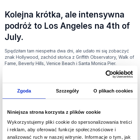
Kolejna krótka, ale intensywna
podróż to Los Angeles na 4th of
July.
Spędziłam tam niespełna dwa dni, ale udało mi się zobaczyć
znak Hollywood, zachód słońca z Griffith Observatory, Walk of
Fame, Beverly Hills, Venice Beach i Santa Monica Pier.
Szczerze mówiąc te dwa dni w zupełności wystarczyły. W
żadnym z tych miejsc nie trzeba zatrzymywać się na długo.
Jestem pewna, że wrócę do Kalifornii na dłuższy roadtrip, bo
wiem jak wiele jest tam wspaniałych miejsc do zobaczenia.
Zgoda
Szczegóły
O plikach cookies
Jeśli wy jednak macie wolny weekend – zdecydowanie
polecam taki szybki trip do LA.
Niniejsza strona korzysta z plików cookie
Wykorzystujemy pliki cookie do spersonalizowania treści
i reklam, aby oferować funkcje społecznościowe i
analizować ruch w naszej witrynie. Informacje o tym, jak