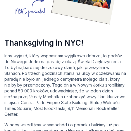
Thanksgiving in NYC!
Inny wyjazd, który wspominam wyjątkowo dobrze, to podróż
do Nowego Jorku na paradę z okazji Święta Dziękczynienia.
To był najbardziej deszczowy dzień, jaki przeżyłam w
Stanach. Po trzech godzinach stania na ulicy w oczekiwaniu na
paradę nie było ani jednego centymetra mojego ciała, który
nie byłby przemoczony. Tego dnia w Nowym Jorku zrobiliśmy
ponad 50 000 kroków, udowadniając, że w jeden dzień
można przejść cały Manhattan i zobaczyć wszystkie kluczowe
miejsca: Central Park, Empire State Building, Statuę Wolności,
Times Square, Most Brookliński, 9/11 Memorial i Rockefeller
Center.
W nocy wsiedliśmy w samochód i o poranku byliśmy już po
kanadyjskiej stronie wodospadu Niagara. Jeśli mogę dać wam