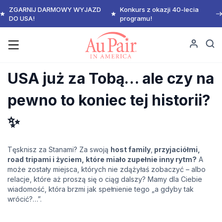
ZGARNIJ DARMOWY WYJAZD
Konkurs z okazji 40-lecia
DO USA!
programu!
USA już za Tobą… ale czy na
pewno to koniec tej historii?
✨
Tęsknisz za Stanami? Za swoją
host family
,
przyjaciółmi,
road tripami i życiem, które miało zupełnie inny rytm?
A
może zostały miejsca, których nie zdążyłaś zobaczyć – albo
relacje, które aż proszą się o ciąg dalszy? Mamy dla Ciebie
wiadomość, która brzmi jak spełnienie tego „a gdyby tak
wrócić?…”.