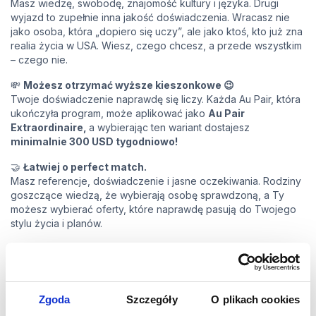
Masz wiedzę, swobodę, znajomość kultury i języka. Drugi
wyjazd to zupełnie inna jakość doświadczenia. Wracasz nie
jako osoba, która „dopiero się uczy”, ale jako ktoś, kto już zna
realia życia w USA. Wiesz, czego chcesz, a przede wszystkim
– czego nie.
💸
Możesz otrzymać wyższe kieszonkowe 😉
Twoje doświadczenie naprawdę się liczy. Każda Au Pair, która
ukończyła program, może aplikować jako
Au Pair
Extraordinaire,
a wybierając ten wariant dostajesz
minimalnie 300 USD tygodniowo!
🤝
Łatwiej o perfect match.
Masz referencje, doświadczenie i jasne oczekiwania. Rodziny
goszczące wiedzą, że wybierają osobę sprawdzoną, a Ty
możesz wybierać oferty, które naprawdę pasują do Twojego
stylu życia i planów.
🧳
Dokończysz to, na co wcześniej zabrakło czasu.
Podróże, miejsca, relacje i marzenia, które czekały na
„następnym razem”. Drugi wyjazd daje Ci przestrzeń, by
zaplanować je świadomie i przeżyć dokładnie tak, jak chcesz.
Zgoda
Szczegóły
O plikach cookies