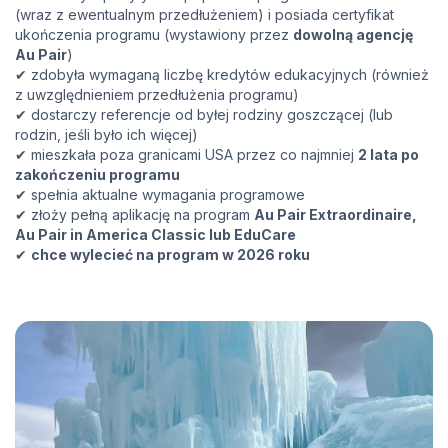
(wraz z ewentualnym przedłużeniem) i posiada certyfikat
ukończenia programu (wystawiony przez
dowolną agencję
Au Pair
)
✔ zdobyła wymaganą liczbę kredytów edukacyjnych (również
z uwzględnieniem przedłużenia programu)
✔ dostarczy referencje od byłej rodziny goszczącej (lub
rodzin, jeśli było ich więcej)
✔ mieszkała poza granicami USA przez co najmniej
2 lata po
zakończeniu programu
✔ spełnia aktualne wymagania programowe
✔ złoży pełną aplikację na program
Au Pair Extraordinaire,
Au Pair in America Classic lub EduCare
✔
chce wylecieć na program w 2026 roku