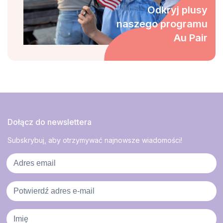
Odkryj plusy
naszego programu
Au Pair
Dołącz do newslettera
Subskrybuj, aby otrzymywać najnowsze wiadomości!