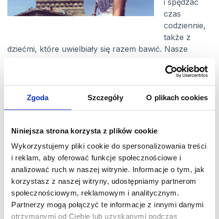
i spędzać
czas
codziennie,
także z
dziećmi, które uwielbiały się razem bawić. Nasze
rodziny przyjaźnią się ze sobą, więc często wyjeżdżały
gdzieś razem. Siostra mojego
Host dad
i siostra mojej
Host mom
również mieli Au Pair, dlatego na
spotkaniach czy wyjazdach rodzinnych też zawsze
Zgoda
Szczegóły
O plikach cookies
miałyśmy siebie!
To ważne, żeby mieć kogoś z kim można
doświadczać, a potem wspominać niesamowite
Niniejsza strona korzysta z plików cookie
wycieczki i śmieszne przygody. Starałyśmy się
Wykorzystujemy pliki cookie do spersonalizowania treści
organizować przynajmniej jedną wycieczkę w
i reklam, aby oferować funkcje społecznościowe i
miesiącu. Odwiedziłam wiele miejsc – San Francisco,
analizować ruch w naszej witrynie. Informacje o tym, jak
Los Angeles, Seattle, Tahoe, Las Vegas, Wielki Kanion,
korzystasz z naszej witryny, udostępniamy partnerom
Kanion Antylopy, Yosemite, Disneyland, Nowy Orlean,
społecznościowym, reklamowym i analitycznym.
Miami, Key West, Disney World, Chicago, Nowy Jork i
Partnerzy mogą połączyć te informacje z innymi danymi
Waszyngton. Pomimo tego zostało tak wiele tych, do
otrzymanymi od Ciebie lub uzyskanymi podczas