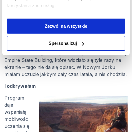
których chciałabym jeszcze pojechać! Urzekła mnie
korzystania z ich usług.
zwłaszcza natura i jej różnorodność w USA! Udało mi
się wziąć udział w nagraniu The Ellen DeGeneres
Show i odcinka The Big Bang Theory! Zwiedziłam
Zezwól na wszystkie
Warner Bros Studios, gdzie nagrywanych jest wiele
seriali i filmów, takich jak „Słodkie Kłamstewka” czy
Spersonalizuj
„Lalaland”. Oprócz tego jako Au Pair miałam okazję do
zobaczenia na żywo miejsc takich jak Central Park czy
Empire State Building, które widziało się tyle razy na
ekranie – tego nie da się opisać. W Nowym Jorku
miałam uczucie jakbym cały czas latała, a nie chodziła.
I odkrywałam
Program
daje
wspaniałą
możliwość
uczenia się