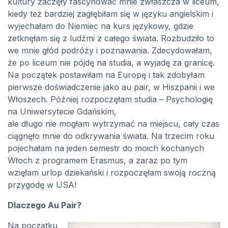
kultury zaczęły fascynować mnie zwłaszcza w liceum,
kiedy też bardziej zagłębiłam się w języku angielskim i
wyjechałam do Niemiec na kurs językowy, gdzie
zetknęłam się z ludźmi z całego świata. Rozbudziło to
we mnie głód podróży i poznawania. Zdecydowałam,
że po liceum nie pójdę na studia, a wyjadę za granicę.
Na początek postawiłam na Europę i tak zdobyłam
pierwsze doświadczenie jako au pair, w Hiszpanii i we
Włoszech. Później rozpoczęłam studia – Psychologię
na Uniwersytecie Gdańskim,
ale długo nie mogłam wytrzymać na miejscu, cały czas
ciągnęło mnie do odkrywania świata. Na trzecim roku
pojechałam na jeden semestr do moich kochanych
Włoch z programem Erasmus, a zaraz po tym
wzięłam urlop dziekański i rozpoczęłam swoją roczną
przygodę w USA!
Dlaczego Au Pair?
Na początku