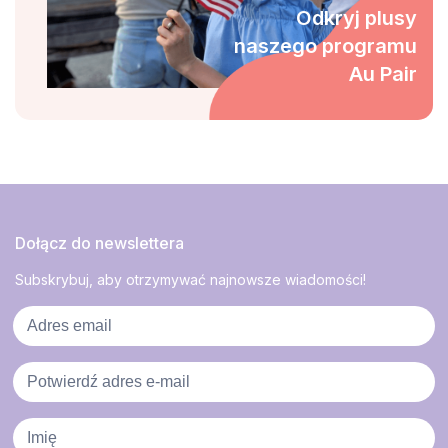
Odkryj plusy
naszego programu
Au Pair
Dołącz do newslettera
Subskrybuj, aby otrzymywać najnowsze wiadomości!