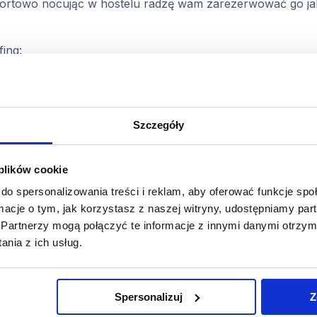
omfortowo nocując w hostelu radzę wam zarezerwować go ja
ing:
Szczegóły
 plików cookie
do spersonalizowania treści i reklam, aby oferować funkcje sp
ormacje o tym, jak korzystasz z naszej witryny, udostępniamy p
Partnerzy mogą połączyć te informacje z innymi danymi otrzym
nia z ich usług.
n. w jednej z nowojorskich szkół tańca: Ailey Extension. P
a kursie weekendowym w Pace University. Kurs dotyczył rod
nóstwo testów osobowości. Muszę przyznać, że przyjemnie 
 dalszego życia! A więc 3 kredyty mam już za sobą a pozo
Spersonalizuj
Z
jnymi zajęciami na jakie się wybiorę będzie Power Joga. S