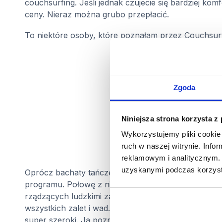
couchsurfing. Jeśli jednak czujecie się bardziej k
ceny. Nieraz można grubo przepłacić.
To niektóre osoby, które poznałam przez Couchsurf
Zgoda
Niniejsza strona korzysta z
Wykorzystujemy pliki cookie 
ruch w naszej witrynie. Inf
reklamowym i analitycznym. 
uzyskanymi podczas korzysta
Oprócz bachaty tańczę również Zumbę i robię to m.i
programu. Połowę z nich, a dokładnie 3 zrobiłam n
rządzących ludzkimi zachowaniami. Przerobiliśmy m
wszystkich zalet i wad. Bardzo pomocne w budowaniu
super szeroki. Ja poznałam
już smak zumby, a kole