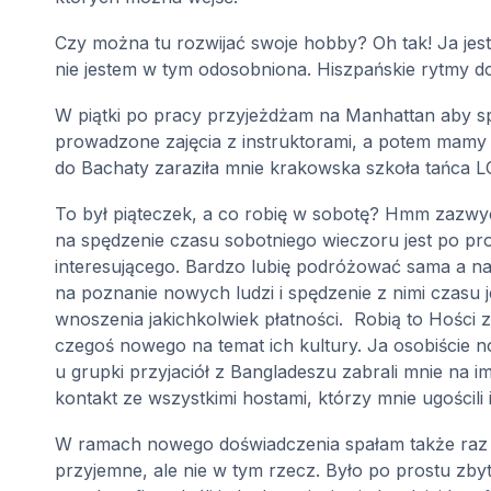
Czy można tu rozwijać swoje hobby? Oh tak! Ja jest
nie jestem w tym odosobniona. Hiszpańskie rytmy do
W piątki po pracy przyjeżdżam na Manhattan aby spo
prowadzone zajęcia z instruktorami, a potem mamy
do Bachaty zaraziła mnie krakowska szkoła tańca LO
To był piąteczek, a co robię w sobotę? Hmm zazwyc
na spędzenie czasu sobotniego wieczoru jest po pro
interesującego. Bardzo lubię podróżować sama a na 
na poznanie nowych ludzi i spędzenie z nimi czasu 
wnoszenia jakichkolwiek płatności.
Robią to Hości 
czegoś nowego na temat ich kultury. Ja osobiście
u grupki przyjaciół z Bangladeszu zabrali mnie na
kontakt ze wszystkimi hostami, którzy mnie ugościl
W ramach nowego doświadczenia spałam także raz w
przyjemne, ale nie w tym rzecz. Było po prostu zby