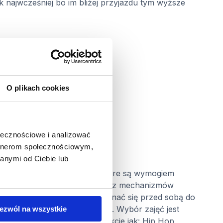
k najwcześniej bo im bliżej przyjazdu tym wyższe
O plikach cookies
ołecznościowe i analizować
artnerom społecznościowym,
anymi od Ciebie lub
rzy okazji zaliczam kredyty które są wymogiem
zajów ludzkiej inteligencji oraz mechanizmów
tak zajrzeć w siebie i przyznać się przed sobą do
stałe 3 robię w szkole tańca. Wybór zajęć jest
ezwól na wszystkie
zkoła
oferuje jeszcze
takie lekcje jak: Hip Hop,