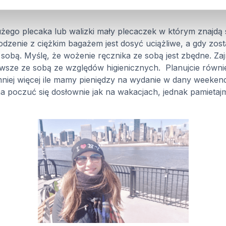
go plecaka lub walizki mały plecaczek w którym znajdą s
odzenie z ciężkim bagażem jest dosyć uciążliwe, a gdy zo
obą. Myślę, że wożenie ręcznika ze sobą jest zbędne. Zaj
awsze ze sobą ze względów higienicznych.
Planujcie równ
niej więcej ile mamy pieniędzy na wydanie w dany weekend
a poczuć się dosłownie jak na wakacjach, jednak pamieta