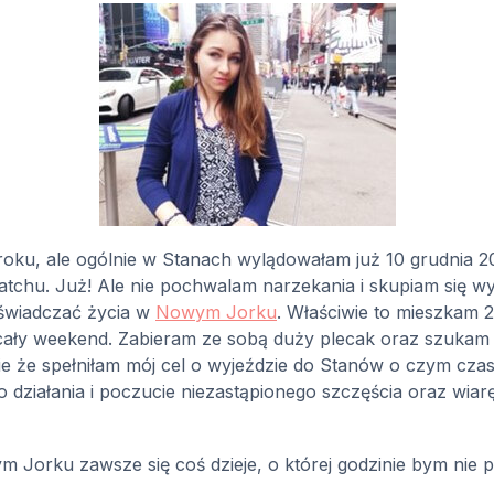
oku, ale ogólnie w Stanach wylądowałam już 10 grudnia 2
matchu. Już! Ale nie pochwalam narzekania i skupiam się 
świadczać życia w
Nowym Jorku
. Właściwie to mieszkam 
cały weekend. Zabieram ze sobą duży plecak oraz szukam 
bie że spełniłam mój cel o wyjeździe do Stanów o czym cz
o działania i poczucie niezastąpionego szczęścia oraz wiar
orku zawsze się coś dzieje, o której godzinie bym nie p