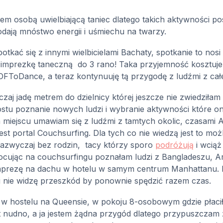
em osobą uwielbiającą taniec dlatego takich aktywności po
dają mnóstwo energii i uśmiechu na twarzy.
tkać się z innymi wielbicielami Bachaty, spotkanie to nos
 imprezkę taneczną
do 3 rano! Taka przyjemność kosztuje
FToDance, a teraz kontynuuję tą przygodę z ludźmi z całeg
zaj jadę metrem do dzielnicy której jeszcze nie zwiedził
stu poznanie nowych ludzi i wybranie aktywności które oni 
miejscu umawiam się z ludźmi z tamtych okolic, czasami A
jest portal Couchsurfing. Dla tych co nie wiedzą jest to
zazwyczaj bez rodzin,
tacy którzy sporo
podróżują
i wciąż
 nocując na couchsurfingu poznałam ludzi z Bangladeszu,
 imprezę na dachu w hotelu w samym centrum Manhattanu. 
i i nie widzę przeszkód by ponownie spędzić razem czas.
 hostelu na Queensie, w pokoju 8-osobowym gdzie płaciła
t nudno, a ja jestem żądna przygód dlatego przypuszczam 